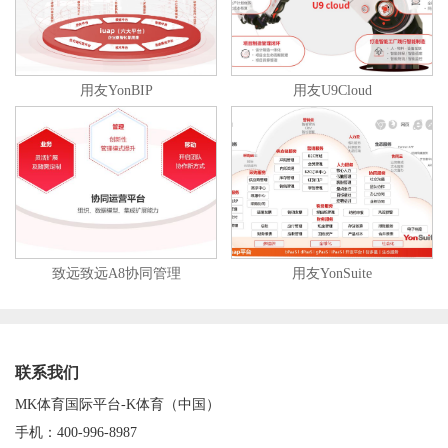
用友YonBIP
用友U9Cloud
致远致远A8协同管理
用友YonSuite
联系我们
MK体育国际平台-K体育（中国）
手机：400-996-8987