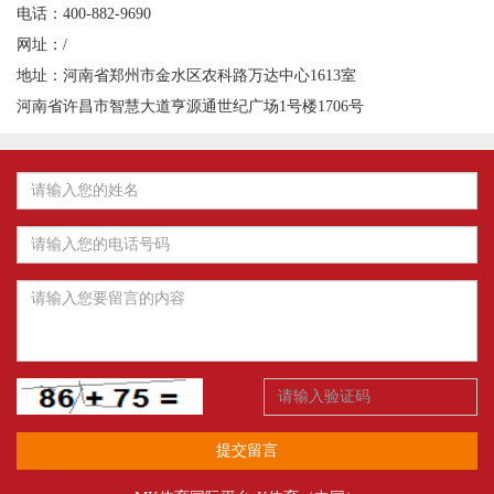
电话：400-882-9690
网址：/
地址：河南省郑州市金水区农科路万达中心1613室
河南省许昌市智慧大道亨源通世纪广场1号楼1706号
提交留言